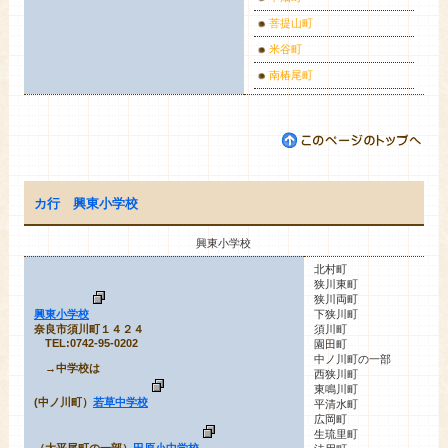
菩提山町
米谷町
南椿尾町
カ行
興東小学校
興東小学校
北村町
狭川東町
狭川両町
興東小学校
下狭川町
奈良市須川町１４２４
須川町
TEL:0742-95-0202
園田町
中ノ川町の一部
→中学校は
西狭川町
東鳴川町
(中ノ川町）
若草中学校
平清水町
広岡町
生琉里町
（大平尾町の一部）
田原小中学校