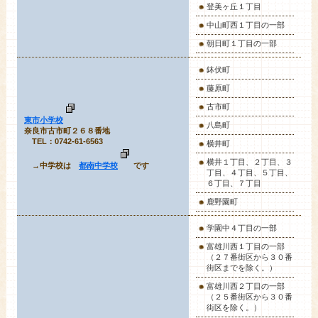
登美ヶ丘１丁目
中山町西１丁目の一部
朝日町１丁目の一部
鉢伏町
藤原町
古市町
東市小学校
八島町
奈良市古市町２６８番地
TEL：0742-61-6563
横井町
横井１丁目、２丁目、３
→中学校は
都南中学校
です
丁目、４丁目、５丁目、
６丁目、７丁目
鹿野園町
学園中４丁目の一部
富雄川西１丁目の一部
（２７番街区から３０番
街区までを除く。）
富雄川西２丁目の一部
（２５番街区から３０番
街区を除く。）