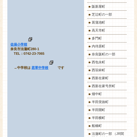
阪新屋町
芝辻町の一部
菖蒲池町
高天市町
多門町
佐保小学校
内侍原町
奈良市法蓮町280-1
TEL：0742-23-7065
奈良阪町の一部
西包永町
→中学校は
若草中学校
です
西笹鉾町
西新在家町
西新在家号所町
畑中町
半田突抜町
半田開町
半田横町
船橋町
法蓮町の一部 （JR関