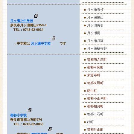
月ヶ瀬石打
月ヶ瀬尾山
月ヶ瀬小中学校
奈良市月ヶ瀬尾山2350-1
月ヶ瀬長引
TEL：0743-92-0014
月ヶ瀬嵩
月ヶ瀬月瀬
→中学校は
月ヶ瀬中学校
です
月ヶ瀬桃香野
都祁南之庄町
都祁甲岡町
来迎寺町
都祁友田町
藺生町
都祁小山戸町
都祁相河町
都祁白石町
都祁小学校
奈良市都祁白石町974
針町
TEL：0743-82-0053
都祁吐山町