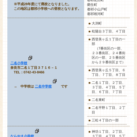
※平成28年度にて廃校となりました。
藺生町
この地区は都祁小学校への登校となります。
都祁小山戸町
都祁相河町
大渕町
松陽台３丁目、４丁目
西登美ヶ丘１丁目の一
部
（7番街区の一部、
２３番街区、２４番街
区の一部、２５番街区
から２９番街区まで）
二名小学校
奈良市二名１丁目３７１６－１
西登美ヶ丘５丁目、６
TEL：0742-43-8466
丁目、７丁目、８丁目
二名１丁目、２丁目、
→ 中学校は
二名中学校
です
３丁目、４丁目、５丁
目、６丁目、７丁目
二名東町
二名平野１丁目、２丁
目
三松４丁目の一部
神功１丁目、２丁目、
ならやま小学校
３丁目、４丁目、５丁