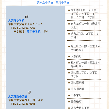
美ヶ丘小学校
鳥見小学校
大安寺1丁目
、２丁目、
３丁目、４丁目、５丁
目、６丁目、７丁目
大安寺小学校
東九条町の一部（岩井川
奈良市大安寺２丁目１５－１
以北）
TEL：0742-61-7067
→中学校は
春日中学校
です
八条1丁目、２丁目、３
丁目
尼辻町
の一部（国道２４
号線以東）
大森西町
柏木町の一部（国道２４
号線以東）
恋の窪１丁目、２丁目、
３丁目
恋の窪東町
三条川西町
三条栄町
大安寺西小学校
奈良市大安寺西１丁目３４２
三条檜町
TEL：0742-33-6163
四条大路１丁目