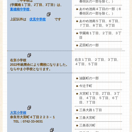
→中学校は
番街区の一部を除く。）
(学園南１丁目、2丁目、3丁目）は、
あやめ池南４丁目の一部（６
富雄南中学校
、
番街区の一部を除く。）
上記以外は
伏見中学校
です
あやめ池南５丁目、６丁目、
７丁目、８丁目、９丁目
学園南１丁目、２丁目、３丁
目
疋田町の一部
右京１丁目
、２丁目、３丁目、
右京小学校
４丁目、５丁目
2022年統廃合により廃校になりました。
ならやま小学校となります。
油阪町
の一部
今辻子町
大宮町１丁目、2丁目、３丁
目、４丁目、５丁目、６丁
目、７丁目
三条大路１丁目
大宮小学校
奈良市大宮町４丁目２２３－１
三条大宮町
TEL：0742-33-0031
三条添川町