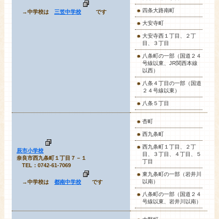
四条大路南町
→中学校は
三笠中学校
です
大安寺町
大安寺西１丁目、２丁
目、３丁目
八条町の一部（国道２４
号線以東、JR関西本線
以西）
八条４丁目の一部（国道
２４号線以東）
八条５丁目
杏町
西九条町
西九条町１丁目、２丁
辰市小学校
目、３丁目、４丁目、５
奈良市西九条町１丁目７－１
丁目
TEL：0742-61-7069
東九条町の一部（岩井川
以南）
→中学校は
都南中学校
です
八条町の一部（国道２４
号線以東、岩井川以南）