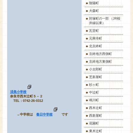
陰陽町
大森町
肘塚町の一部 （JR桜
井線以東）
瓦堂町
元興寺町
北京終町
京終地方西側町
京終地方東側町
小太郎町
芝新屋町
杉ヶ町
済美小学校
中辻町
奈良市西木辻町５－２
鳴川町
TEL：0742-26-0312
西木辻町
→中学校は
春日中学校
です
西新屋町
花園町
東木辻町