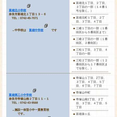
富雄北１丁目、２丁目、
３丁目の一部（１４番１
富雄北小学校
号を除く。）
奈良市富雄北１丁目１３－６
富雄元町１丁目、２丁
TEL：0742-45-7071
目、３丁目、４丁目
三碓１丁目の一部（１番
→中学校は
富雄中学校
です
街区から５番街区まで）
三碓２丁目の一部（１番
街区、２番街区）
三松１丁目、３丁目、４
丁目の一部
三松２丁目の一部（１２
番街区から１７番街区ま
でを除く。）
帝塚山１丁目
、2丁目、
３丁目、４丁目、５丁
目、６丁目、７丁目
帝塚山中町
富雄第三小中学校
奈良市帝塚山南２丁目１１－１
帝塚山南1丁目、２丁
TEL：0742-43-9568
目、３丁目、４丁目、５
丁目
→施設一体型小中一貫教育校
です。
富雄泉ヶ丘