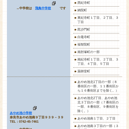
西紀寺町
→中学校は
飛鳥中学校
です
納院町
東紀寺町１丁目、２丁目、３
丁目
毘沙門町
白毫寺町
福智院町
南肘塚町の一部
南紀寺町１丁目、２丁目、３
丁目、４丁目、５丁目
薬師堂町
あやめ池
北1丁目の一部（８
番街区の一部、１１番街区か
ら１６番街区までを除く。）
あやめ池北2丁目、あやめ池
北３丁目の一部（７番街区の
一部、８番街区、９番街区を
除く。）
あやめ池小学校
奈良市あやめ池南９丁目９３９－３９
あやめ池南１丁目、２丁目
TEL：0742-45-7461
あやめ池南３丁目の一部（３