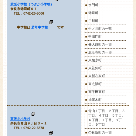
鼓阪小学校（つざか小学校）
水門町
奈良市雑司町９７
雑司町
TEL：0742-26-5006
手貝町
→中学校は
若草中学校
です
中ノ川町の一部
中御門町
登大路町の一部
般若寺町の一部
東包永町
東笹鉾町
東新在家町
東之阪町
南半田東町
油留木町
青山１丁目
、２丁目、３
丁目、４丁目、５丁目、
鼓阪北小学校
６丁目、７丁目、８丁
奈良市青山９丁目３－１
目、９丁目
TEL：0742-22-5878
奈良阪町の一部