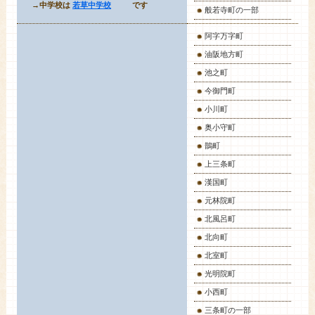
→中学校は
若草中学校
です
般若寺町の一部
阿字万字町
油阪地方町
池之町
今御門町
小川町
奥小守町
鵲町
上三条町
漢国町
元林院町
北風呂町
北向町
北室町
光明院町
小西町
三条町の一部