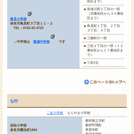
街区まで）
富雄川西２丁目の一部
（25番街区から３０番街
区まで）
鳥見小学校
奈良市鳥見町３丁目１１－２
鳥見町１丁目、２丁目、
TEL：0742-43-4723
３丁目、４丁目
三碓町の一部
→中学校は
富雄中学校
です
三松２丁目の一部（１２
番街区から１７番街区ま
で）
三松ｹ丘
な行
二名小学校
ならやま小学校
都祁南之庄町
都祁甲岡町
並松小学校
来迎寺町
奈良市藺生町1894
都祁友田町