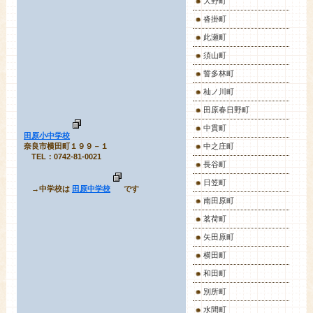
大野町
沓掛町
此瀬町
須山町
誓多林町
杣ノ川町
田原春日野町
中貫町
田原小中学校
奈良市横田町１９９－１
中之庄町
TEL：0742-81-0021
長谷町
日笠町
→中学校は
田原中学校
です
南田原町
茗荷町
矢田原町
横田町
和田町
別所町
水間町