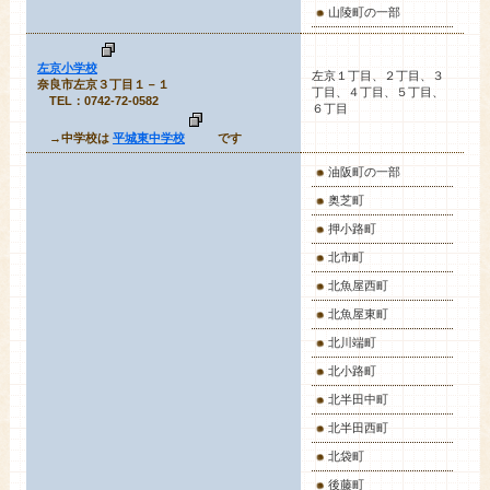
山陵町の一部
左京小学校
左京１丁目
、２丁目、３
奈良市左京３丁目１－１
丁目、４丁目、５丁目、
TEL：0742-72-0582
６丁目
→中学校は
平城東中学校
です
油阪町
の一部
奥芝町
押小路町
北市町
北魚屋西町
北魚屋東町
北川端町
北小路町
北半田中町
北半田西町
北袋町
後藤町