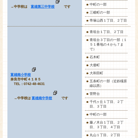
中町の一部
→中学校は
富雄第三中学校
です
三碓町の一部
帝塚山西１丁目、２丁目
青垣台１丁目
、２丁目
青垣台３丁目の一部（１
５１番地の４から７ま
で）
石木町
大倭町
大和田町
富雄南小学校
奈良市中町４１８５
五条町の一部（近鉄橿原
TEL：0742-48-4631
線以西）
菅野台
→中学校は
富雄南中学校
です
千代ヶ丘１丁目、２丁
目、３丁目
中町の一部
藤ノ木台１丁目、２丁
目、３丁目、４丁目
丸山１丁目、２丁目