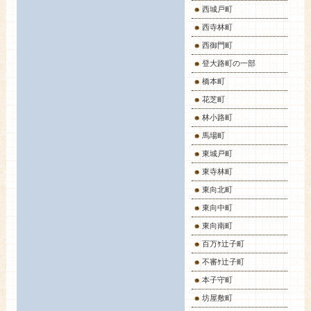
西城戸町
西寺林町
西御門町
登大路町の一部
橋本町
花芝町
林小路町
馬場町
東城戸町
東寺林町
東向北町
東向中町
東向南町
百万ｹ辻子町
不審ｹ辻子町
本子守町
坊屋敷町