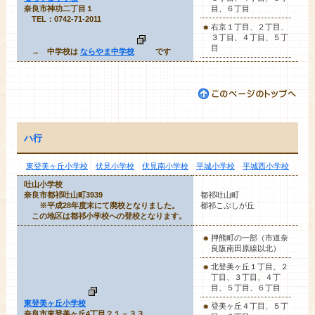
奈良市神功二丁目１
目、
６丁目
TEL：0742-71-2011
右京１丁目、２丁目、
３丁目、４丁目、５丁
目
→ 中学校は
ならやま中学校
です
ハ行
東登美ヶ丘小学校
伏見小学校
伏見南小学校
平城小学校
平城西小学校
吐山小学校
奈良市都祁吐山町3939
都祁吐山町
※平成28年度末にて廃校となりました。
都祁こぶしが丘
この地区は都祁小学校への登校となります。
押熊町
の一部（市道奈
良阪南田原線以北）
北登美ヶ丘１丁目、２
丁目、３丁目、４丁
目、５丁目、６丁目
東登美ヶ丘小学校
登美ヶ丘４丁目、５丁
奈良市東登美ヶ丘4丁目２１－３３