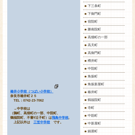
下三条町
下御門町
宿院町
勝南院町
高畑町の一部
高天町
高御門町
樽井町
中院町
角振町
角振新屋町
椿井小学校（つばい小学校）
椿井町
奈良市椿井町２５
鶴福院町
TEL：0742-23-7062
寺町
→中学校は
（鵲町、高畑町の一部、中院町、
中筋町
鶴福院町、不審ｹ辻子町）は
飛鳥中学校
,
上記以外は
三笠中学校
です。
中新屋町
鍋屋町