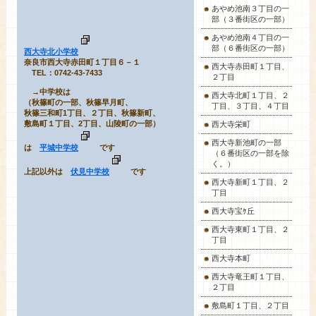
あやめ池南３丁目の一
部（３番街区の一部）
あやめ池南４丁目の一
部（６番街区の一部）
西大寺北小学校
奈良市西大寺赤田町１丁目６－１
西大寺赤田町１丁目、
TEL：0742-43-7433
２丁目
→中学校は
西大寺北町１丁目、２
（秋篠町の一部、秋篠早月町、
丁目、３丁目、４丁目
秋篠三和町1丁目、２丁目、秋篠新町、
敷島町１丁目、2丁目、山陵町の一部）
西大寺栄町
西大寺新池町の一部
は
平城中学校
です
（６番街区の一部を除
く。）
上記以外は
伏見中学校
です
西大寺新町１丁目、２
丁目
西大寺宝ｹ丘
西大寺東町１丁目、２
丁目
西大寺本町
西大寺竜王町１丁目、
２丁目
敷島町１丁目、２丁目