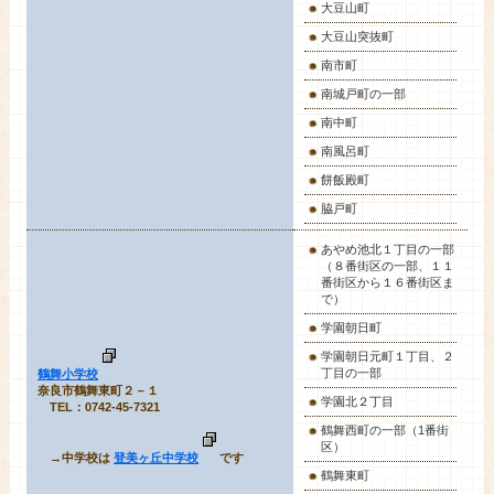
大豆山町
大豆山突抜町
南市町
南城戸町の一部
南中町
南風呂町
餅飯殿町
脇戸町
あやめ池
北１丁目の一部
（８番街区の一部、１１
番街区から１６番街区ま
で）
学園朝日町
学園朝日元町１丁目、２
丁目の一部
鶴舞小学校
奈良市鶴舞東町２－１
学園北２丁目
TEL：0742-45-7321
鶴舞西町の一部（1番街
区）
→中学校は
登美ヶ丘中学校
です
鶴舞東町