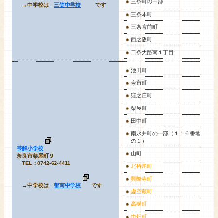
三条町の一部
→中学校は
三笠中学校
です
三条本町
三条宮前町
西之阪町
二条大路南１丁目
池田町
今市町
窪之庄町
柴屋町
田中町
南永井町の一部（１１６番地
の１）
帯解小学校
山町
奈良市柴屋町９
TEL：0742-62-4411
北椿尾町
興隆寺町
→中学校は
都南中学校
です
虚空蔵町
高樋町
中畑町