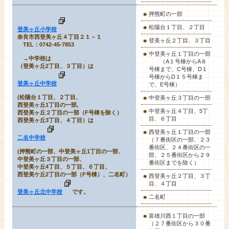
押熊町の一部
松陽台１丁目、２丁目
登美ヶ丘小学校
奈良市西登美ヶ丘４丁目２１－１
登美ヶ丘２丁目、３丁目
TEL：0742-45-7853
中登美ヶ丘１丁目の一部
→中学校は
（A１号棟からA８
（登美ヶ丘2丁目、３丁目）は
号棟まで、C号棟、D１
号棟からD１５号棟ま
登美ヶ丘中学校
で、E号棟）
(松陽台１丁目、２丁目、
中登美ヶ丘３丁目の一部
西登美ヶ丘1丁目の一部,
中登美ヶ丘４丁目、5丁
西登美ヶ丘２丁目の一部（F号棟を除く）
目、６丁目
西登美ヶ丘3丁目、４丁目）は
西登美ヶ丘１丁目の一部
二名中学校
（７番街区の一部、２３
番街区、２４番街区の一
(押熊町の一部、中登美ヶ丘1丁目の一部、
部、２５番街区から２９
中登美ヶ丘３丁目の一部、
番街区までを除く）
中登美ヶ丘4丁目、５丁目、６丁目、
西登美ケ丘2丁目の一部（F号棟）、二名町）
西登美ヶ丘２丁目、３丁
目、４丁目
登美ヶ丘北中学校
です。
二名町
富雄川西１丁目
の一部
（２７番街区から３０番