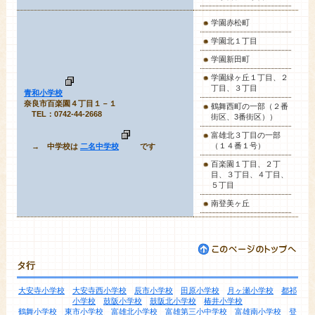
学園赤松町
学園北１丁目
学園新田町
学園緑ヶ丘１丁目、２
丁目、３丁目
青和小学校
奈良市百楽園４丁目１－１
鶴舞西町の一部（２番
TEL：0742-44-2668
街区、3番街区））
富雄北３丁目の一部
（１４番１号）
→ 中学校は
二名中学校
です
百楽園１丁目、２丁
目、３丁目、４丁目、
５丁目
南登美ヶ丘
タ行
大安寺小学校
大安寺西小学校
辰市小学校
田原小学校
月ヶ瀬小学校
都祁
小学校
鼓阪小学校
鼓阪北小学校
椿井小学校
鶴舞小学校
東市小学校
富雄北小学校
富雄第三小中学校
富雄南小学校
登