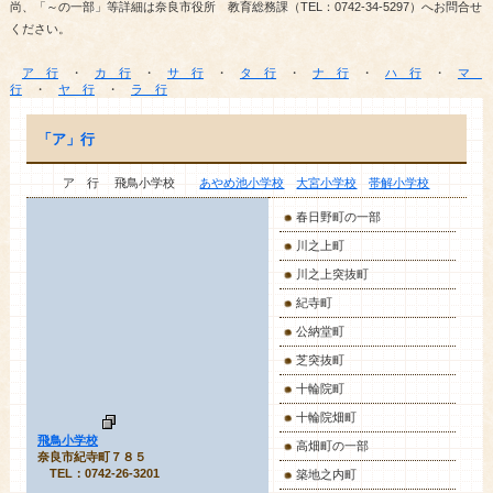
尚、「～の一部」等詳細は奈良市役所 教育総務課（TEL：0742-34-5297）へお問合せ
ください。
ア 行
・
カ 行
・
サ 行
・
タ 行
・
ナ 行
・
ハ 行
・
マ
行
・
ヤ 行
・
ラ 行
「ア」行
ア 行 飛鳥小学校
あやめ池小学校
大宮小学校
帯解小学校
春日野町の一部
川之上町
川之上突抜町
紀寺町
公納堂町
芝突抜町
十輪院町
十輪院畑町
飛鳥小学校
高畑町の一部
奈良市紀寺町７８５
TEL：0742-26-3201
築地之内町