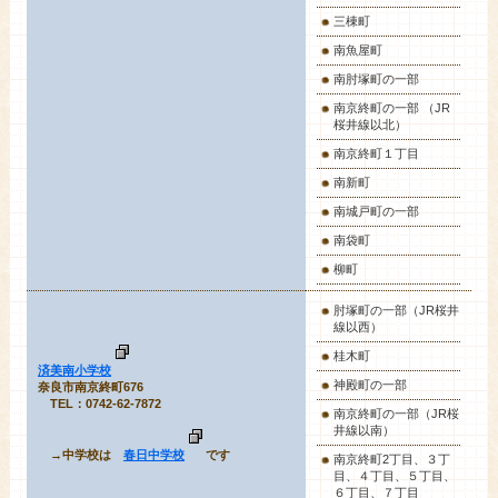
三棟町
南魚屋町
南肘塚町の一部
南京終町の一部 （JR
桜井線以北）
南京終町１丁目
南新町
南城戸町の一部
南袋町
柳町
肘塚町の一部（JR桜井
線以西）
桂木町
済美南小学校
神殿町の一部
奈良市南京終町676
TEL：0742-62-7872
南京終町の一部（JR桜
井線以南）
→中学校は
春日中学校
です
南京終町2丁目、３丁
目、４丁目、５丁目、
６丁目、７丁目