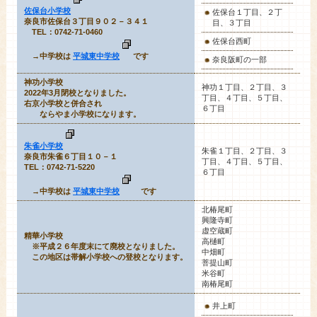
佐保台小学校
佐保台１丁目、２丁
奈良市佐保台３丁目９０２－３４１
目、３丁目
TEL：0742-71-0460
佐保台西町
→中学校は
平城東中学校
です
奈良阪町の一部
神功小学校
神功１丁目
、２丁目、３
2022年3月閉校となりました。
丁目、４丁目、５丁目、
右京小学校と併合され
６丁目
ならやま小学校になります。
朱雀小学校
朱雀１丁目
、２丁目、３
奈良市朱雀６丁目１０－１
丁目、４丁目、５丁目、
TEL：0742-71-5220
６丁目
→中学校は
平城東中学校
です
北椿尾町
興隆寺町
虚空蔵町
精華小学校
高樋町
※平成２６年度末にて廃校となりました。
中畑町
この地区は帯解小学校への登校となります。
菩提山町
米谷町
南椿尾町
井上町