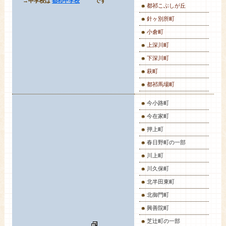
→中学校は
都祁中学校
です
都祁こぶしが丘
針ヶ別所町
小倉町
上深川町
下深川町
萩町
都祁馬場町
今小路町
今在家町
押上町
春日野町の一部
川上町
川久保町
北半田東町
北御門町
興善院町
芝辻町の一部