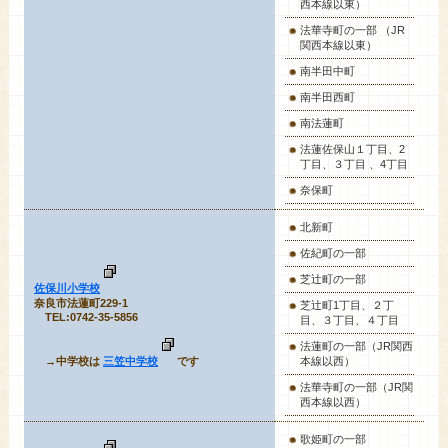
西本線以東）
法華寺町の一部 （JR
関西本線以東）
南半田中町
南半田西町
南法蓮町
法蓮佐保山１丁目、2
丁目、３丁目 、4丁目
奈保町
北新町
佐紀町の一部
芝辻町の一部
佐保川小学校
奈良市法蓮町229-1
芝辻町1丁目、２丁
TEL:0742-35-5856
目、３丁目、４丁目
法蓮町の一部（JR関西
→中学校は
三笠中学校
です
本線以西）
法華寺町の一部（JR関
西本線以西）
歌姫町
の一部