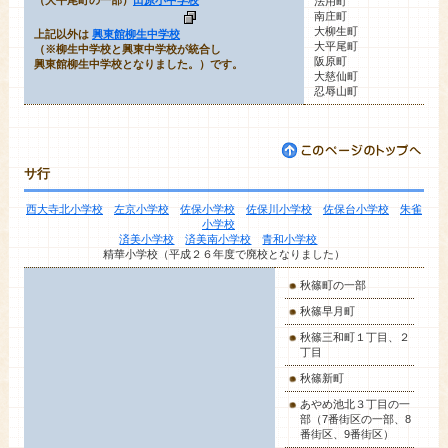
法用町
南庄町
大柳生町
上記以外は
興東館柳生中学校
大平尾町
（※柳生中学校と興東中学校が統合し
阪原町
興東館柳生中学校となりました。）です。
大慈仙町
忍辱山町
サ行
西大寺北小学校
左京小学校
佐保小学校
佐保川小学校
佐保台小学校
朱雀
小学校
済美小学校
済美南小学校
青和小学校
精華小学校（平成２６年度で廃校となりました）
秋篠町
の一部
秋篠早月町
秋篠三和町１丁目、２
丁目
秋篠新町
あやめ池北３丁目の一
部（7番街区の一部、8
番街区、9番街区）